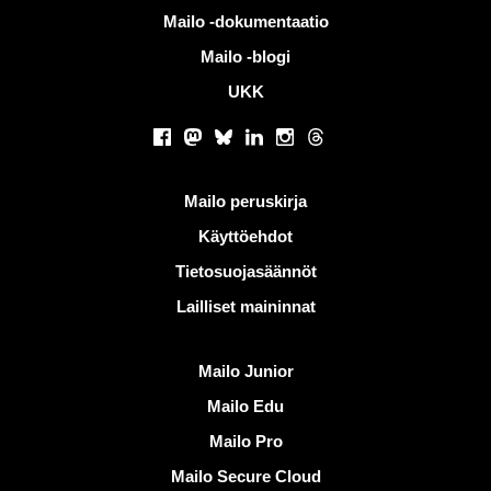
Lisää tietoa
Mailo -dokumentaatio
Mailo -blogi
UKK
Sosiaaliset verkostot
Facebook
Mastodon
Bluesky
LinkedIn
Instagram
Threads
Hyödyllisiä linkkejä
Mailo peruskirja
Käyttöehdot
Tietosuojasäännöt
Lailliset maininnat
Löydä Mailo
Mailo Junior
Mailo Edu
Mailo Pro
Mailo Secure Cloud