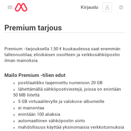
Kirjaudu
Avaa valikko
Kirjaudu si
Kiele
Premium tarjous
Premium -tarjouksella 1,50 € kuukaudessa saat enemmän
tallennustilaa, elinikäisen osoitteen ja verkkosähköpostin
ilman mainoksia.
Mailo Premium -tilien edut
postilaatikko laajennettu numeroon 20 GB
lähettämällä sähköpostiviestejä, joissa on enintään
50 MB liitettä
5 GB virtuaalilevylle ja valokuva-albumeille
ei mainontaa
enintään 100 aliaksia
automaattinen sähköpostin siirto
mahdollisuus käyttää yksinomaisia ​​verkkotunnuksia