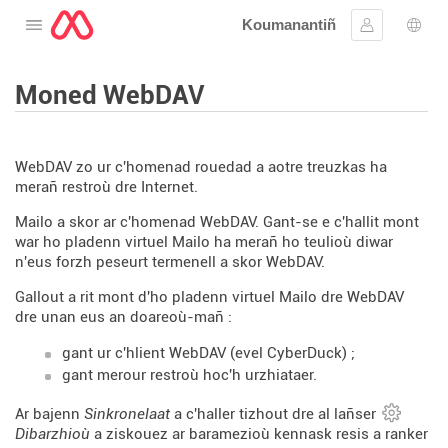
Koumanantiñ
Digeriñ al lañser
Kevreañ
Diba
Moned WebDAV
WebDAV zo ur c'homenad rouedad a aotre treuzkas ha
merañ restroù dre Internet.
Mailo a skor ar c'homenad WebDAV. Gant-se e c'hallit mont
war ho pladenn virtuel Mailo ha merañ ho teulioù diwar
n'eus forzh peseurt termenell a skor WebDAV.
Gallout a rit mont d'ho pladenn virtuel Mailo dre WebDAV
dre unan eus an doareoù-mañ :
gant ur c'hlient WebDAV (evel CyberDuck) ;
gant merour restroù hoc'h urzhiataer.
Ar bajenn
Sinkronelaat
a c'haller tizhout dre al lañser
Dibarzhioù
a ziskouez ar baramezioù kennask resis a ranker