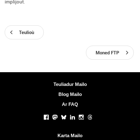
implijout.
Teulioù
Moned FTP
Muioc'h a ditouroù
Teuliadur Mailo
Blog Mailo
Ar FAQ
Rouedadoù sokial |
Facebook
Mastodon
Bluesky
LinkedIn
Instagram
Threads
Liammoù talvoudus
Karta Mailo