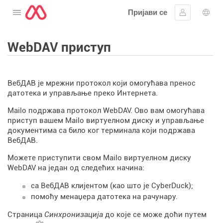
Пријави се
Отворите мени
Пријавите 
Избо
WebDAV приступ
ВебДАВ је мрежни протокол који омогућава пренос
датотека и управљање преко Интернета.
Mailo подржава протокол WebDAV. Ово вам омогућава
приступ вашем Mailo виртуелном диску и управљање
документима са било ког терминала који подржава
ВебДАВ.
Можете приступити свом Mailo виртуелном диску
WebDAV на један од следећих начина:
са ВебДАВ клијентом (као што је CyberDuck);
помоћу менаџера датотека на рачунару.
Страница
Синхронизација
до које се може доћи путем