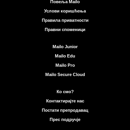
Корисни линкови
Повеља Mailo
Услови коришћења
Правила приватности
Правни споменици
Откријте Mailo
Mailo Junior
Mailo Edu
Mailo Pro
Mailo Secure Cloud
Више информација на Mailo
Ко смо?
Контактирајте нас
Постати препродавац
Прес подручје