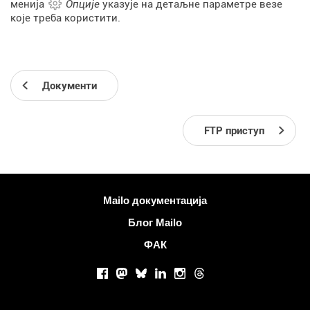
менија
Опције
указује на детаљне параметре везе
које треба користити.
Документи
FTP приступ
Више информација
Mailo документација
Блог Mailo
ФАК
Друштвене мреже
Facebook
Mastodon
Bluesky
LinkedIn
Instagram
Threads