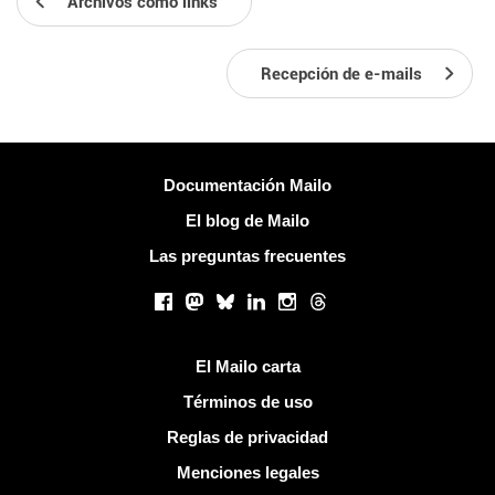
Archivos como links
Recepción de e-mails
Más información
Documentación Mailo
El blog de Mailo
Las preguntas frecuentes
Redes sociales
Facebook
Mastodon
Bluesky
LinkedIn
Instagram
Threads
Enlaces útiles
El Mailo carta
Términos de uso
Reglas de privacidad
Menciones legales