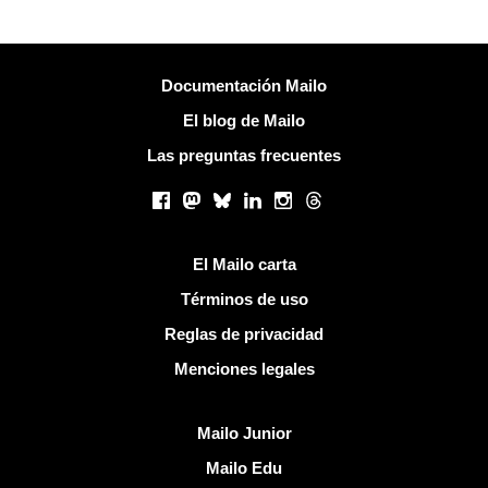
Más información
Documentación Mailo
El blog de Mailo
Las preguntas frecuentes
Redes sociales
Facebook
Mastodon
Bluesky
LinkedIn
Instagram
Threads
Enlaces útiles
El Mailo carta
Términos de uso
Reglas de privacidad
Menciones legales
Descubrir Mailo
Mailo Junior
Mailo Edu