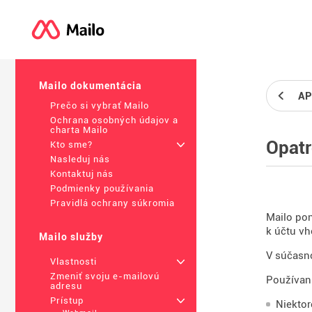
Mailo dokumentácia
AP
Prečo si vybrať Mailo
Ochrana osobných údajov a
charta Mailo
Opatr
Kto sme?
+
Nasleduj nás
Kontaktuj nás
Podmienky používania
Pravidlá ochrany súkromia
Mailo pon
k účtu v
Mailo služby
V súčasno
Vlastnosti
+
Zmeniť svoju e-mailovú
Používani
adresu
Prístup
+
Niektor