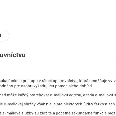
I
ovníctvo
úka funkciu prístupu v rámci opatrovníctva, ktorá umožňuje vy
hodného pre osobu vyžadujúcu pomoc alebo dohľad.
sti môže každý potrebovať e-mailovú adresu, a teda e-mailovú 
e e-mailovej služby však nie je pre niektorých ľudí v ťažkostiac
é e-mailové služby sú zložité a početné sekundárne funkcie môžu