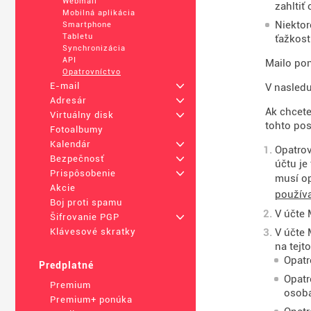
Webmail
zahltiť
Mobilná aplikácia
Niektor
Smartphone
Tabletu
ťažkost
Synchronizácia
API
Mailo pon
Opatrovníctvo
E-mail
+
V nasled
Adresár
+
Ak chcete
Virtuálny disk
+
tohto po
Fotoalbumy
Kalendár
+
Opatrov
Bezpečnosť
+
účtu je
Prispôsobenie
+
musí op
Akcie
použív
Boj proti spamu
V účte 
Šifrovanie PGP
+
Klávesové skratky
V účte 
na tejt
Opatr
Predplatné
Opatr
Premium
osoba
Premium+ ponúka