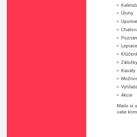
Kalend
Úlohy
Upomie
Chatov
Pozná
Lepiac
Kľúčen
Záložk
Kanály
Možnos
Vyhľadá
Akcie
Mailo si 
vaše kome