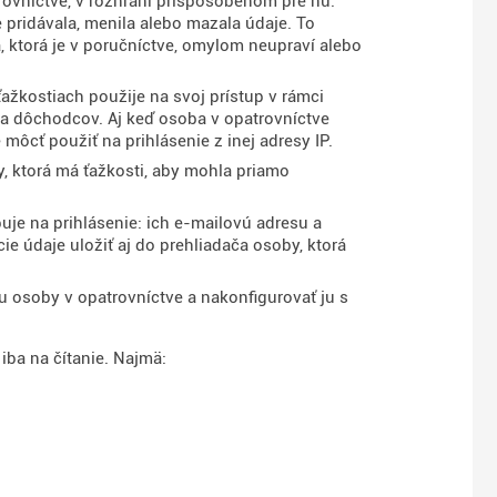
trovníctve, v rozhraní prispôsobenom pre ňu.
 pridávala, menila alebo mazala údaje. To
, ktorá je v poručníctve, omylom neupraví alebo
ťažkostiach použije na svoj prístup v rámci
a dôchodcov. Aj keď osoba v opatrovníctve
ôcť použiť na prihlásenie z inej adresy IP.
y, ktorá má ťažkosti, aby mohla priamo
je na prihlásenie: ich e-mailovú adresu a
e údaje uložiť aj do prehliadača osoby, ktorá
tu osoby v opatrovníctve a nakonfigurovať ju s
iba na čítanie. Najmä: