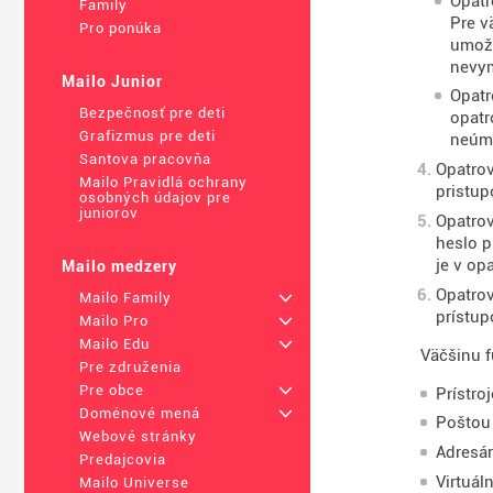
Opatr
Family
Pre v
Pro ponúka
umožň
nevym
Mailo Junior
Opatr
Bezpečnosť pre deti
opatr
Grafizmus pre deti
neúmy
Santova pracovňa
Opatrov
Mailo Pravidlá ochrany
pristup
osobných údajov pre
juniorov
Opatrov
heslo p
je v opa
Mailo medzery
Opatrov
Mailo Family
+
prístup
Mailo Pro
+
Mailo Edu
+
Väčšinu f
Pre združenia
Pre obce
+
Prístro
Doménové mená
+
Poštou
Webové stránky
Adresár
Predajcovia
Virtuál
Mailo Universe