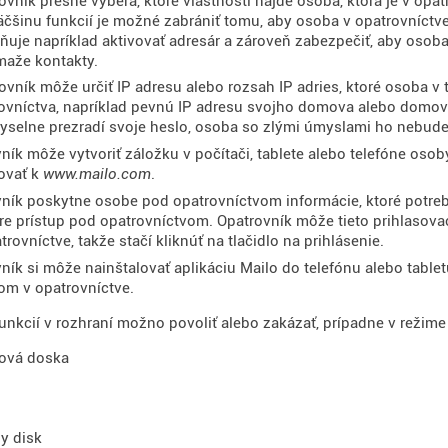
ovník presne vyberá, ktoré vlastnosti nájde osoba, ktorá je v opa
äčšinu funkcií je možné zabrániť tomu, aby osoba v opatrovníctve
uje napríklad aktivovať adresár a zároveň zabezpečiť, aby osoba
aže kontakty.
ovník môže určiť IP adresu alebo rozsah IP adries, ktoré osoba v 
ovníctva, napríklad pevnú IP adresu svojho domova alebo domov
selne prezradí svoje heslo, osoba so zlými úmyslami ho nebude m
ník môže vytvoriť záložku v počítači, tablete alebo telefóne osob
ovať k
www.mailo.com
.
ník poskytne osobe pod opatrovníctvom informácie, ktoré potrebu
re prístup pod opatrovníctvom. Opatrovník môže tieto prihlasovaci
trovníctve, takže stačí kliknúť na tlačidlo na prihlásenie.
ník si môže nainštalovať aplikáciu Mailo do telefónu alebo table
om v opatrovníctve.
unkcií v rozhraní možno povoliť alebo zakázať, prípadne v režime 
jová doska
ny disk