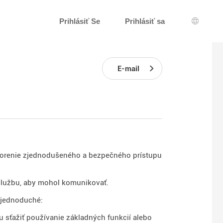
Prihlásiť Se
Prihlásiť sa
Výber j
E-mail
tvorenie zjednodušeného a bezpečného prístupu
službu, aby mohol komunikovať.
h jednoduché:
 sťažiť používanie základných funkcií alebo