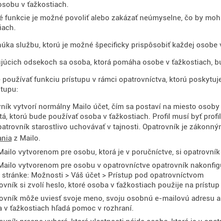
 osobu v ťažkostiach.
é funkcie je možné povoliť alebo zakázať neúmyselne, čo by moh
iach.
úka službu, ktorú je možné špecificky prispôsobiť každej osobe 
ujúcich odsekoch sa osoba, ktorá pomáha osobe v ťažkostiach, 
 používať funkciu prístupu v rámci opatrovníctva, ktorú poskytu
stupu:
ník vytvorí normálny Mailo účet, čím sa postaví na miesto osoby
 tá, ktorú bude používať osoba v ťažkostiach. Profil musí byť pro
atrovník starostlivo uchovávať v tajnosti. Opatrovník je zákonn
ania
z Mailo.
Mailo vytvorenom pre osobu, ktorá je v poručníctve, si opatrovní
Mailo vytvorenom pre osobu v opatrovníctve opatrovník nakonfigur
o stránke: Možnosti > Váš účet > Prístup pod opatrovníctvom
ovník si zvolí heslo, ktoré osoba v ťažkostiach použije na prístu
ovník môže uviesť svoje meno, svoju osobnú e-mailovú adresu a sv
 v ťažkostiach hľadá pomoc v rozhraní.