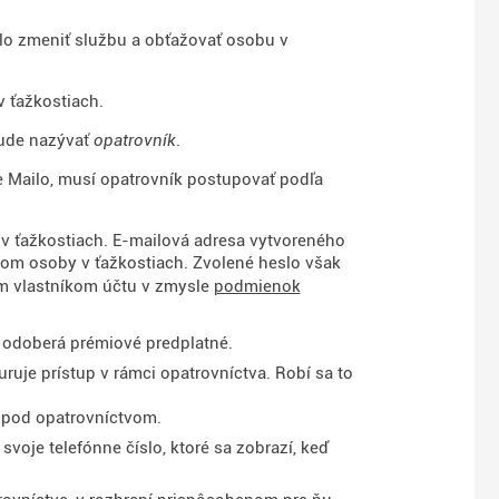
lo zmeniť službu a obťažovať osobu v
v ťažkostiach.
bude nazývať
opatrovník
.
je Mailo, musí opatrovník postupovať podľa
 v ťažkostiach. E-mailová adresa vytvoreného
filom osoby v ťažkostiach. Zvolené heslo však
ým vlastníkom účtu v zmysle
podmienok
k odoberá prémiové predplatné.
uje prístup v rámci opatrovníctva. Robí sa to
p pod opatrovníctvom.
oje telefónne číslo, ktoré sa zobrazí, keď