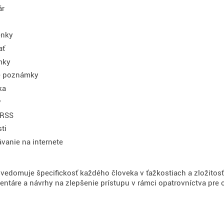
ár
nky
ať
mky
e poznámky
ka
y
 RSS
ti
vanie na internete
uvedomuje špecifickosť každého človeka v ťažkostiach a zložitos
ntáre a návrhy na zlepšenie prístupu v rámci opatrovníctva pre 