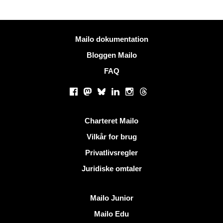
Mere information
Mailo dokumentation
Bloggen Mailo
FAQ
Sociale netværk
Facebook
Mastodon
Bluesky
LinkedIn
Instagram
Threads
Nyttige links
Charteret Mailo
Vilkår for brug
Privatlivsregler
Juridiske omtaler
Opdag Mailo
Mailo Junior
Mailo Edu