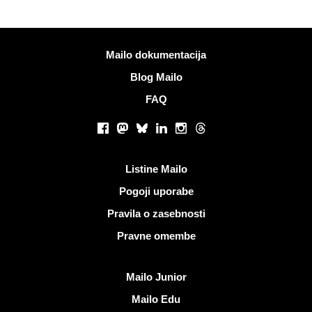
Več informacij
Mailo dokumentacija
Blog Mailo
FAQ
Socialna omrežja
Facebook
Mastodon
Bluesky
LinkedIn
Instagram
Threads
Koristne povezave
Listine Mailo
Pogoji uporabe
Pravila o zasebnosti
Pravne omembe
Odkrijte Mailo
Mailo Junior
Mailo Edu