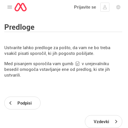
Prijavite se
Odprite meni
Vpis
Izbir
Predloge
Ustvarite lahko predloge za pošto, da vam ne bo treba
vsakič pisati sporočil, ki jih pogosto pošiljate.
Med pisanjem sporočila vam gumb
v urejevalniku
besedil omogoča vstavljanje ene od predlog, ki ste jih
ustvarili.
Podpisi
Vzdevki