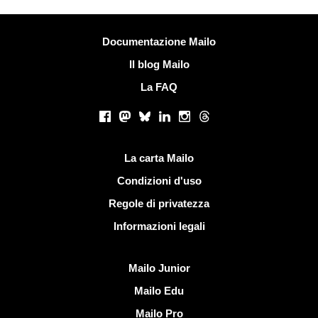
Più informazioni
Documentazione Mailo
Il blog Mailo
La FAQ
Social networks
Facebook
Mastodon
Bluesky
LinkedIn
Instagram
Threads
Link utili
La carta Mailo
Condizioni d'uso
Regole di privatezza
Informazioni legali
Scoprire Mailo
Mailo Junior
Mailo Edu
Mailo Pro