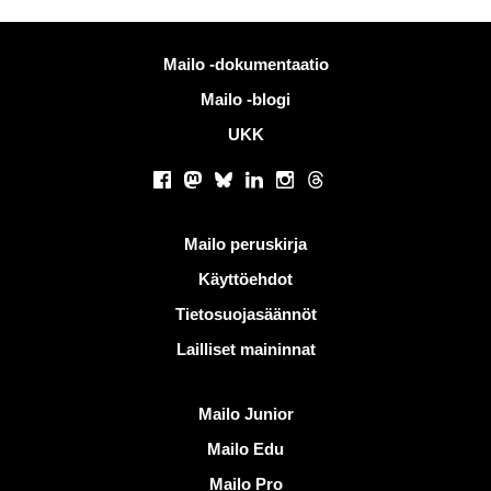
Lisää tietoa
Mailo -dokumentaatio
Mailo -blogi
UKK
Sosiaaliset verkostot
Facebook
Mastodon
Bluesky
LinkedIn
Instagram
Threads
Hyödyllisiä linkkejä
Mailo peruskirja
Käyttöehdot
Tietosuojasäännöt
Lailliset maininnat
Löydä Mailo
Mailo Junior
Mailo Edu
Mailo Pro