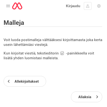
Kirjaudu
Avaa valikko
Kirjaudu si
Kiele
Malleja
Voit luoda postimalleja välttääksesi kirjoittamasta joka kerta
usein lähettämiäsi viestejä.
Kun kirjoitat viestiä, tekstieditorin
-painikkeella voit
lisätä yhden luomistasi malleista.
Allekirjoitukset
Aliaksia